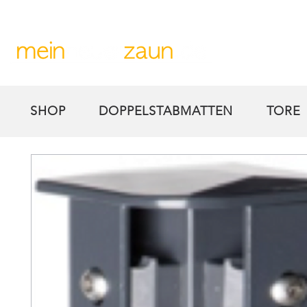
Kostengünstiger Versand
Sichere Zahlungsmetho
SHOP
DOPPELSTABMATTEN
TORE