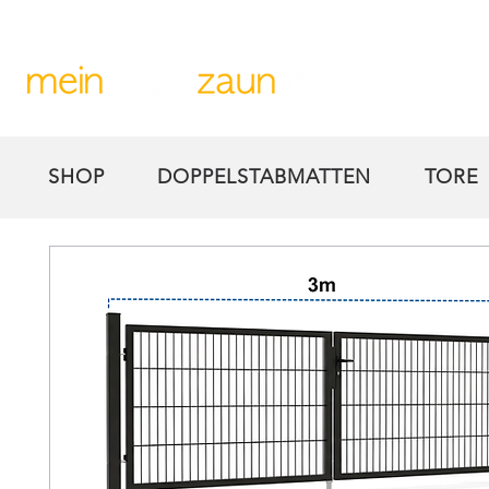
Kostengünstiger Versand
Sichere Zahlungsmetho
SHOP
DOPPELSTABMATTEN
TORE